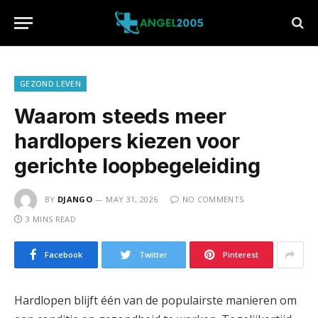
GEZOND LEVEN
Waarom steeds meer
hardlopers kiezen voor
gerichte loopbegeleiding
BY
DJANGO
MAY 31, 2026
NO COMMENTS
3 MINS READ
Facebook
Twitter
Pinterest
Hardlopen blijft één van de populairste manieren om