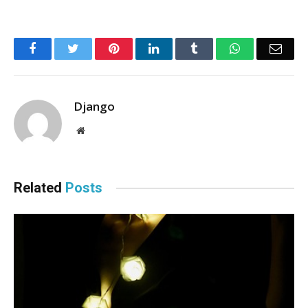
Facebook
Twitter
Pinterest
LinkedIn
Tumblr
WhatsApp
Emai
Django
Website
Related
Posts